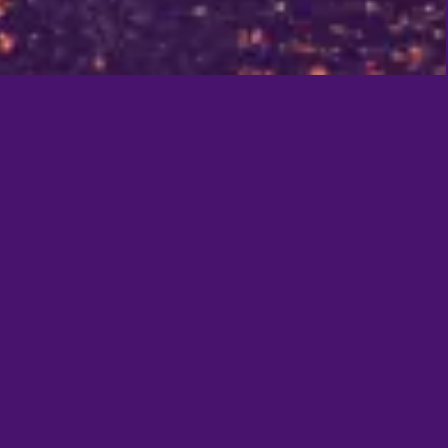
SERVICES: PETRÓLEO E GÁS
ALL SERVICES
Processamento de
Salários da
Tripulação
Serviços para funcionários nacionais
e internacionais, em conformidade e