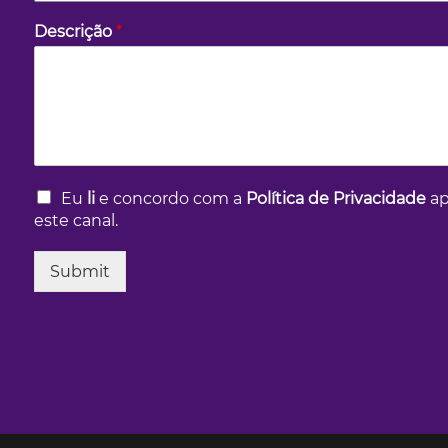
Descrição
*
C
Eu
li
e concordo com a
Política de Privacidade
ap
a
este canal.
i
x
Submit
a
s
d
e
s
e
l
e
ç