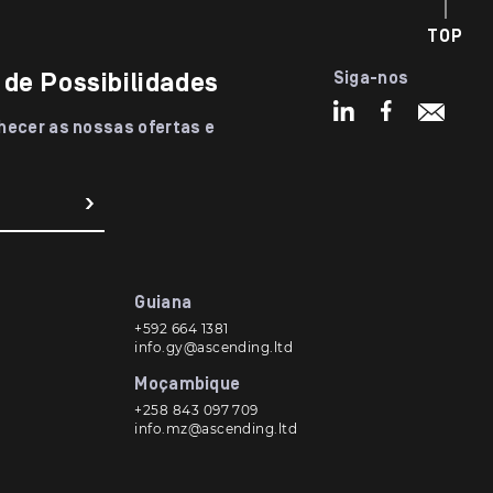
TOP
 de Possibilidades
Siga-nos
nhecer as nossas ofertas e
Guiana
+592 664 1381
info.gy@ascending.ltd
Moçambique
+258 843 097 709
info.mz@ascending.ltd