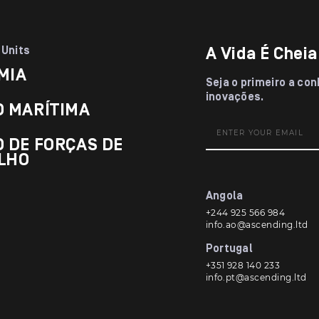
ã
o
*
 Units
A Vida É Cheia
MIA
Seja o primeiro a co
inovações.
O MARÍTIMA
 DE FORÇAS DE
LHO
Angola
+244 925 566 984
info.ao@ascending.ltd
Portugal
+351 928 140 233
info.pt@ascending.ltd