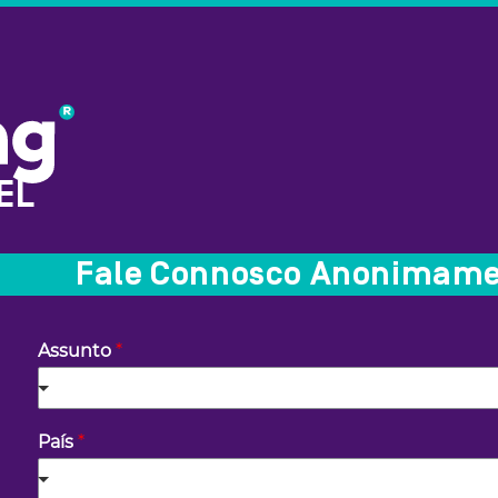
EL
Fale Connosco Anonimam
Assunto
*
País
*